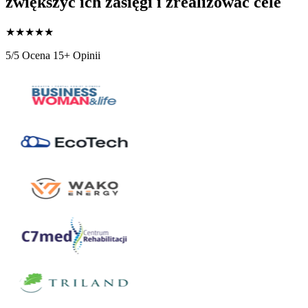
zwiększyć ich zasięgi i zrealizowac cele
★
★
★
★
★
5/5 Ocena
15+ Opinii