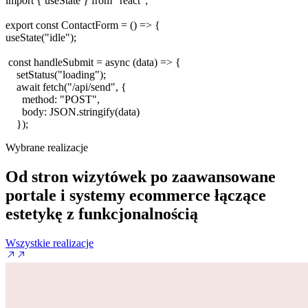
import
{
useState
}
from
"react"
;
export const
ContactForm
= ()
=>
{
useState
(
"idle"
);
const
handleSubmit
=
async
(
data
)
=>
{
setStatus
(
"loading"
);
await
fetch
(
"/api/send"
, {
method
:
"POST"
,
body
:
JSON
.
stringify
(
data
)
});
Wybrane realizacje
Od stron wizytówek po zaawansowane
portale i systemy ecommerce
łączące
estetykę z funkcjonalnością
Wszystkie realizacje