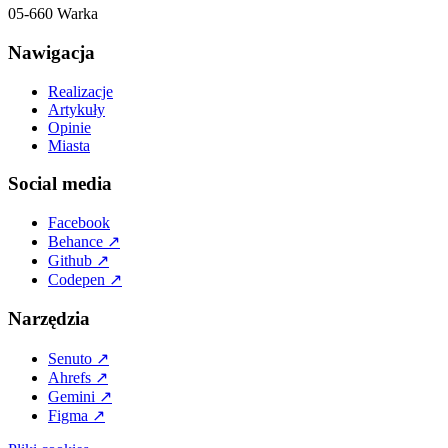
05-660 Warka
Nawigacja
Realizacje
Artykuły
Opinie
Miasta
Social media
Facebook
Behance
↗
Github
↗
Codepen
↗
Narzędzia
Senuto
↗
Ahrefs
↗
Gemini
↗
Figma
↗