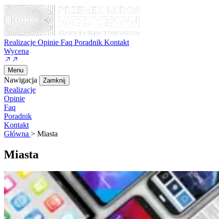
Realizacje
Opinie
Faq
Poradnik
Kontakt
Wycena
Menu
Nawigacja
Zamknij
Realizacje
Opinie
Faq
Poradnik
Kontakt
Główna
>
Miasta
Miasta