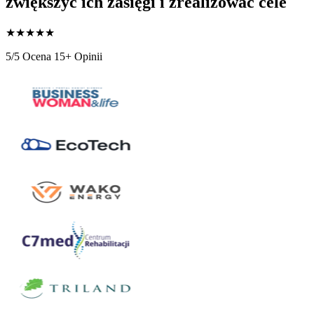
zwiększyć ich zasięgi i zrealizowac cele
★
★
★
★
★
5/5 Ocena
15+ Opinii