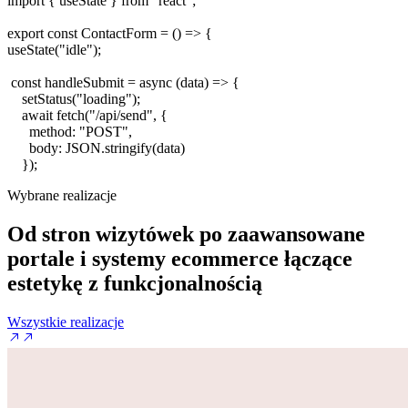
import
{
useState
}
from
"react"
;
export const
ContactForm
= ()
=>
{
useState
(
"idle"
);
const
handleSubmit
=
async
(
data
)
=>
{
setStatus
(
"loading"
);
await
fetch
(
"/api/send"
, {
method
:
"POST"
,
body
:
JSON
.
stringify
(
data
)
});
Wybrane realizacje
Od stron wizytówek po zaawansowane
portale i systemy ecommerce
łączące
estetykę z funkcjonalnością
Wszystkie realizacje