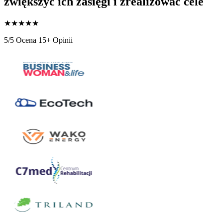
zwiększyć ich zasięgi i zrealizowac cele
★
★
★
★
★
5/5 Ocena
15+ Opinii