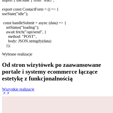
import
{
useState
}
from
"react"
;
export const
ContactForm
= ()
=>
{
useState
(
"idle"
);
const
handleSubmit
=
async
(
data
)
=>
{
setStatus
(
"loading"
);
await
fetch
(
"/api/send"
, {
method
:
"POST"
,
body
:
JSON
.
stringify
(
data
)
});
Wybrane realizacje
Od stron wizytówek po zaawansowane
portale i systemy ecommerce
łączące
estetykę z funkcjonalnością
Wszystkie realizacje