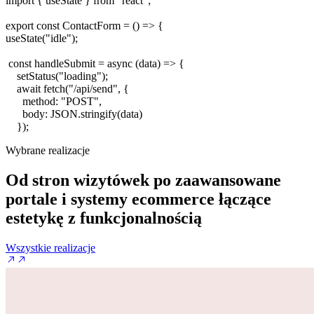
import
{
useState
}
from
"react"
;
export const
ContactForm
= ()
=>
{
useState
(
"idle"
);
const
handleSubmit
=
async
(
data
)
=>
{
setStatus
(
"loading"
);
await
fetch
(
"/api/send"
, {
method
:
"POST"
,
body
:
JSON
.
stringify
(
data
)
});
Wybrane realizacje
Od stron wizytówek po zaawansowane
portale i systemy ecommerce
łączące
estetykę z funkcjonalnością
Wszystkie realizacje