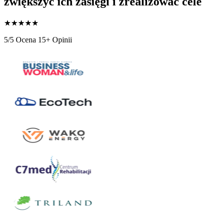
zwiększyć ich zasięgi i zrealizowac cele
★
★
★
★
★
5/5 Ocena
15+ Opinii