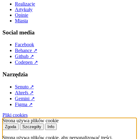
Realizacje
Artykuły
Opinie
Miasta
Social media
Facebook
Behance
↗
Github
↗
Codepen
↗
Narzędzia
Senuto
↗
Ahrefs
↗
Gemini
↗
Figma
↗
Pliki cookies
Strona używa plików cookie
Zgoda
Szczegóły
Info
Strona używa plików cookie, aby personalizować treści,