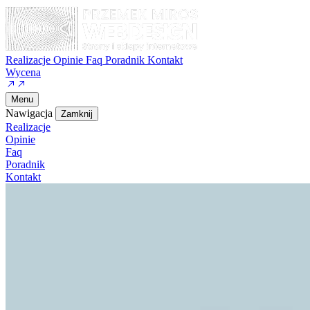
Realizacje
Opinie
Faq
Poradnik
Kontakt
Wycena
Menu
Nawigacja
Zamknij
Realizacje
Opinie
Faq
Poradnik
Kontakt