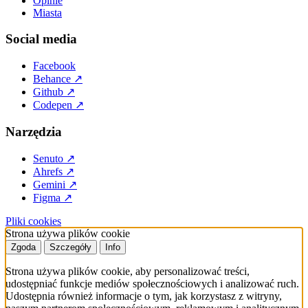
Opinie
Miasta
Social media
Facebook
Behance
↗
Github
↗
Codepen
↗
Narzędzia
Senuto
↗
Ahrefs
↗
Gemini
↗
Figma
↗
Pliki cookies
Strona używa plików cookie
Zgoda
Szczegóły
Info
Strona używa plików cookie, aby personalizować treści,
udostępniać funkcje mediów społecznościowych i analizować ruch.
Udostępnia również informacje o tym, jak korzystasz z witryny,