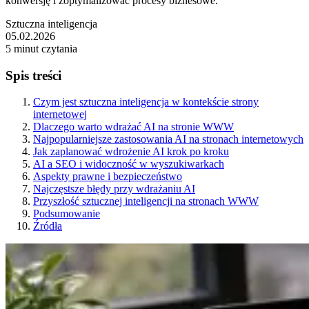
konwersję i zoptymalizować procesy biznesowe.
Sztuczna inteligencja
05.02.2026
5 minut czytania
Spis treści
Czym jest sztuczna inteligencja w kontekście strony
internetowej
Dlaczego warto wdrażać AI na stronie WWW
Najpopularniejsze zastosowania AI na stronach internetowych
Jak zaplanować wdrożenie AI krok po kroku
AI a SEO i widoczność w wyszukiwarkach
Aspekty prawne i bezpieczeństwo
Najczęstsze błędy przy wdrażaniu AI
Przyszłość sztucznej inteligencji na stronach WWW
Podsumowanie
Źródła