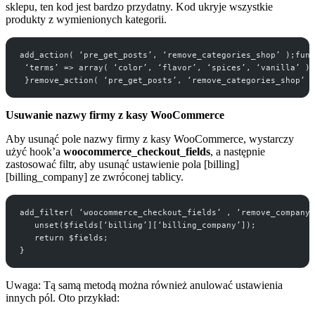
sklepu, ten kod jest bardzo przydatny. Kod ukryje wszystkie
produkty z wymienionych kategorii.
add_action( ‘pre_get_posts’, ‘remove_categories_shop’ );func
 ‘terms’ => array( ‘color’, ‘flavor’, ‘spices’, ‘vanilla’ ),
 }remove_action( ‘pre_get_posts’, ‘remove_categories_shop’ )
Usuwanie nazwy firmy z kasy WooCommerce
Aby usunąć pole nazwy firmy z kasy WooCommerce, wystarczy
użyć hook’a
woocommerce_checkout_fields
, a następnie
zastosować filtr, aby usunąć ustawienie pola [billing]
[billing_company] ze zwróconej tablicy.
add_filter( ‘woocommerce_checkout_fields’ , ‘remove_company_
   unset($fields[‘billing’][‘billing_company’]); 
   return $fields;
}
Uwaga: Tą samą metodą można również anulować ustawienia
innych pól. Oto przykład: