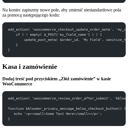
Na koniec zapiszmy nowe pole, aby zmienić niestandardowe pola
za pomocą następującego kodu:
add_action( 'woocommerce_checkout_update_order_meta', 'my_cu
    if ( ! empty( $_POST['my_field_name'] ) ) {
        update_post_meta( $order_id, 'My Field', sanitize_te
    }
}
Kasa i zamówienie
Dodaj treść pod przyciskiem „Złóż zamówienie” w kasie
WooCommerce
add_action( 'woocommerce_review_order_after_submit', 'bbloo
function bbloomer_privacy_message_below_checkout_button() {
   echo '<p><small>Some Text Here</small></p>';
}