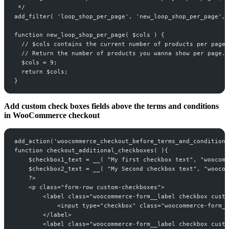
 */
add_filter( 'loop_shop_per_page', 'new_loop_shop_per_page', 
function new_loop_shop_per_page( $cols ) {
  // $cols contains the current number of products per page
  // Return the number of products you wanna show per page.
  $cols = 9;
  return $cols;
}
Add custom check boxes fields above the terms and conditions
in WooCommerce checkout
add_action('woocommerce_checkout_before_terms_and_conditions
function checkout_additional_checkboxes( ){
    $checkbox1_text = __( "My first checkbox text", "woocomm
    $checkbox2_text = __( "My Second checkbox text", "woocom
    ?>
    <p class="form-row custom-checkboxes">
        <label class="woocommerce-form__label checkbox custo
            <input type="checkbox" class="woocommerce-form__
        </label>
        <label class="woocommerce-form__label checkbox custo