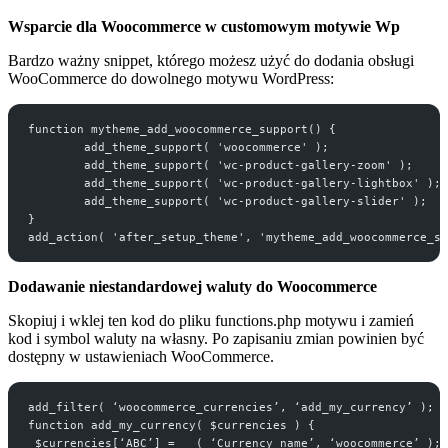
Wsparcie dla Woocommerce w customowym motywie Wp
Bardzo ważny snippet, którego możesz użyć do dodania obsługi
WooCommerce do dowolnego motywu WordPress:
function mytheme_add_woocommerce_support() {
	add_theme_support( 'woocommerce' );
	add_theme_support( 'wc-product-gallery-zoom' );
	add_theme_support( 'wc-product-gallery-lightbox' );
	add_theme_support( 'wc-product-gallery-slider' );
} 
add_action( 'after_setup_theme', 'mytheme_add_woocommerce_su
Dodawanie niestandardowej waluty do Woocommerce
Skopiuj i wklej ten kod do pliku functions.php motywu i zamień
kod i symbol waluty na własny. Po zapisaniu zmian powinien być
dostępny w ustawieniach WooCommerce.
add_filter( ‘woocommerce_currencies’, ‘add_my_currency’ ); 
function add_my_currency( $currencies ) { 
 $currencies[‘ABC’] = __( ‘Currency name’, ‘woocommerce’ ); 