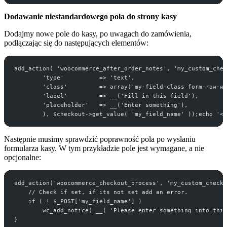
Dodawanie niestandardowego pola do strony kasy
Dodajmy nowe pole do kasy, po uwagach do zamówienia,
podłączając się do następujących elementów:
add_action( 'woocommerce_after_order_notes', 'my_custom_chec
        'type'          => 'text',
        'class'         => array('my-field-class form-row-wi
        'label'         => __('Fill in this field'),
        'placeholder'   => __('Enter something'),
        ), $checkout->get_value( 'my_field_name' ));echo '</
Następnie musimy sprawdzić poprawność pola po wysłaniu
formularza kasy. W tym przykładzie pole jest wymagane, a nie
opcjonalne:
add_action('woocommerce_checkout_process', 'my_custom_checko
    // Check if set, if its not set add an error.
    if ( ! $_POST['my_field_name'] )
        wc_add_notice( __( 'Please enter something into this
}