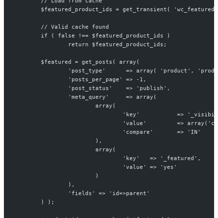
	// Load from cache
	$featured_product_ids = get_transient( 'wc_featured
	// Valid cache found
	if ( false !== $featured_product_ids )
		return $featured_product_ids;
	$featured = get_posts( array(
		'post_type'      => array( 'product', 'prod
		'posts_per_page' => -1,
		'post_status'    => 'publish',
		'meta_query'     => array(
			array(
				'key' 		=> '_vis
				'value' 	=> a
				'compare' 	=> 'IN'
			),
			array(
				'key' 	=> '_featured',
				'value' => 'yes'
			)
		),
		'fields' => 'id=>parent'
	) );