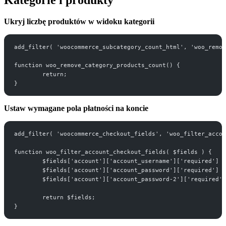
Ukryj liczbę produktów w widoku kategorii
add_filter( 'woocommerce_subcategory_count_html', 'woo_remov
function woo_remove_category_products_count() {
	return;
}
Ustaw wymagane pola płatności na koncie
add_filter( 'woocommerce_checkout_fields', 'woo_filter_accou
function woo_filter_account_checkout_fields( $fields ) {
	$fields['account']['account_username']['required'] 
	$fields['account']['account_password']['required'] 
	$fields['account']['account_password-2']['required'
	return $fields;
}