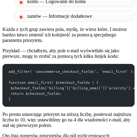
konto — Logowanie do konta
zamów — Informacje dodatkowe
Każda z tych grup zawiera pola, myślę, że wiesz które. I możesz
bardzo łatwo zmienić ich kolejność za pomocą specjalnego
parametru priorytetu.
Przykład — chciałbym, aby pole e-mail wyświetlało się jako
pierwsze, mogę to zrobić za pomocą tych kilku linijek kodu:
add_filter( ‘woocommerce_checkout_fields’, ‘email_first’ );
function email_first( $checkout_fields ) {
 $checkout_fields[‘billing’][‘billing_email’][‘priority’] = 
 return $checkout_fields;
}
Po prostu ustawiając priorytet na niższą liczbę, ponieważ najniższa
liczba to 10, więc ustawiliśmy go na 4 dla wiadomości e-mail, aby
stał się pierwszym polem.
Oto lista numerów priorytetów dla pól rozliczeniowych: