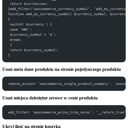
 return $currencies;
}add_filter(‘woocommerce_currency_symbol’, ‘add_my_currency_
function add_my_currency_symbol( $currency_symbol, $currency
{ 
 switch( $currency ) { 
 case ‘ABC’: 
 $currency_symbol = ‘$’; 
 break; 
 } 
 return $currency_symbol;
}
Usuń meta dane produktu na stronie pojedynczego produktu
remove_action( ‘woocommerce_single_product_summary’, ‘woocom
Usuń miejsca dziesiętne zerowe w cenie produktu
add_filter( ‘woocommerce_price_trim_zeros’, ‘__return_true’ 
Ukryj ilość na stronie koszyka