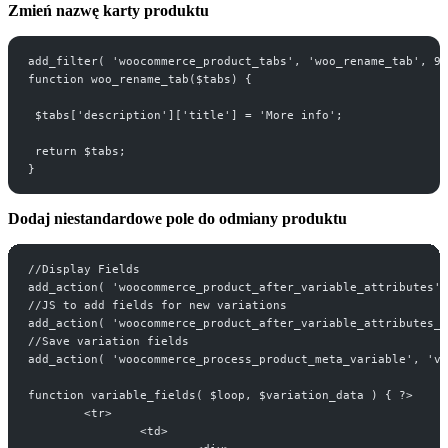
Zmień nazwę karty produktu
add_filter( 'woocommerce_product_tabs', 'woo_rename_tab', 98
function woo_rename_tab($tabs) {
 $tabs['description']['title'] = 'More info';
 return $tabs;
}
Dodaj niestandardowe pole do odmiany produktu
//Display Fields
add_action( 'woocommerce_product_after_variable_attributes'
//JS to add fields for new variations
add_action( 'woocommerce_product_after_variable_attributes_j
//Save variation fields
add_action( 'woocommerce_process_product_meta_variable', 'va
function variable_fields( $loop, $variation_data ) { ?>	
	<tr>
		<td>