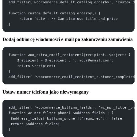
add_filter('woocommerce_default_catalog_orderby', 'custom_de
function custom_default_catalog_orderby() {
     return 'date'; // Can also use title and price
}
Dodaj odbiorcę wiadomości e-mail po zakończeniu zamówienia
function woo_extra_email_recipient($recipient, $object) {
    $recipient = $recipient . ', your@email.com';
    return $recipient;
}
add_filter( 'woocommerce_email_recipient_customer_completed
Ustaw numer telefonu jako niewymagany
add_filter( 'woocommerce_billing_fields', 'wc_npr_filter_pho
function wc_npr_filter_phone( $address_fields ) {
 $address_fields['billing_phone']['required'] = false;
 return $address_fields;
}