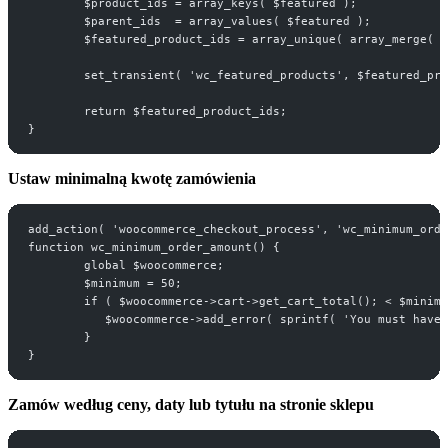
	$product_ids = array_keys( $featured );
	$parent_ids  = array_values( $featured );
	$featured_product_ids = array_unique( array_merge( 
	set_transient( 'wc_featured_products', $featured_pr
	return $featured_product_ids;
}
Ustaw minimalną kwotę zamówienia
add_action( 'woocommerce_checkout_process', 'wc_minimum_orde
function wc_minimum_order_amount() {
	global $woocommerce;
	$minimum = 50;
	if ( $woocommerce->cart->get_cart_total(); < $minim
           $woocommerce->add_error( sprintf( 'You must have 
	}
}
Zamów według ceny, daty lub tytułu na stronie sklepu