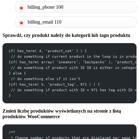
billing_phone 100
billing_email 110
Sprawdź, czy produkt należy do kategorii lub tagu produktu
if( has_term( 4, ‘product_cat’ ) ) {
 // do something if current product in the loop is in produc
}if( has_term( array( ‘sneakers’, ‘backpacks’ ), ‘product_ca
 // do something if product with ID 50 is either in category
} else {
 // do something else if it isn’t
}if( has_term( 5, ‘product_tag’, 971 ) ) {
 // do something if product with ID = 971 has tag with ID = 
}
Zmień liczbę produktów wyświetlanych na stronie z listą
produktów WooCommerce
/**
 * Change number of products that are displayed per page (sh