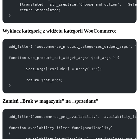
     $translated = str_ireplace('Choose and option',  'Selec
     return $translated;
}
Wyklucz kategorię z widżetu kategorii WooCommerce
add_filter( 'woocommerce_product_categories_widget_args', 'w
function woo_product_cat_widget_args( $cat_args ) {
	$cat_args['exclude'] = array('16');
	return $cat_args;
}
Zamień „Brak w magazynie” na „sprzedane”
add_filter('woocommerce_get_availability', 'availability_fil
function availability_filter_func($availability)
{