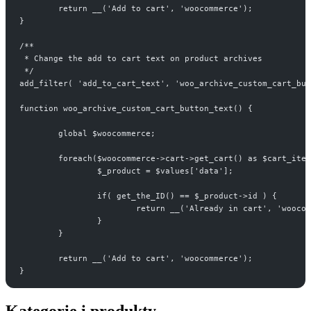
	return __('Add to cart', 'woocommerce');
}
/**
 * Change the add to cart text on product archives
 */
add_filter( 'add_to_cart_text', 'woo_archive_custom_cart_but
function woo_archive_custom_cart_button_text() {
	global $woocommerce;
	foreach($woocommerce->cart->get_cart() as $cart_ite
		$_product = $values['data'];
		if( get_the_ID() == $_product->id ) {
			return __('Already in cart', 'wooco
		}
	}
	return __('Add to cart', 'woocommerce');
}
Kategorie i produkty