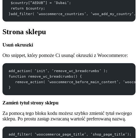
 $country[“AEDUB”] = ‘Dubai’;
 return $country;
}add_filter( ‘woocommerce_countries’, ‘woo_add_my_country’, 
Strona sklepu
Usuń okruszki
Oto snippet, który pomoże Ci usunąć okruszki z Woocommerce:
add_action( ‘init’, ‘remove_wc_breadcrumbs’ );
function remove_wc_breadcrumbs() {
   remove_action( ‘woocommerce_before_main_content’, ‘woocom
}
Zamień tytuł strony sklepu
Za pomocą tego bloku kodu możesz szybko zmienić tytuł swojego
sklepu. Po prostu zastąp zwracaną wartość preferowaną nazwą.
add_filter( ‘woocommerce_page_title’, ‘shop_page_title’);