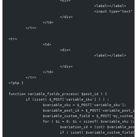
			<div>
					<label></label>
					<input type="tex
			</div>
		</td>
	</tr>
<tr>
		<td>
			<div>
					<label></label>
			</div>
		</td>
	</tr>
<?php }
function variable_fields_process( $post_id ) {
	if (isset( $_POST['variable_sku'] ) ) :
		$variable_sku = $_POST['variable_sku'];
		$variable_post_id = $_POST['variable_post_i
		$variable_custom_field = $_POST['my_custom_
		for ( $i = 0; $i < sizeof( $variable_sku );
			$variation_id = (int) $variable_pos
			if ( isset( $variable_custom_field[