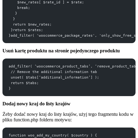
    $new_rates[ $rate_id ] = $rate;
    break;
   }
  }
  return $new_rates;
 }return $rates;
}add_filter( 'woocommerce_package_rates', 'only_show_free_sh
Usuń kartę produktu na stronie pojedynczego produktu
add_filter( ‘woocommerce_product_tabs’, ‘remove_product_tab
 // Remove the additional information tab
 unset( $tabs[‘additional_information’] ); 
 return $tabs;
}
Dodaj nowy kraj do listy krajów
Żeby dodać nowy kraj do listy krajów, użyj tego fragmentu kodu w
pliku function.php folderu motywu:
function woo_add_my_country( $country ) {