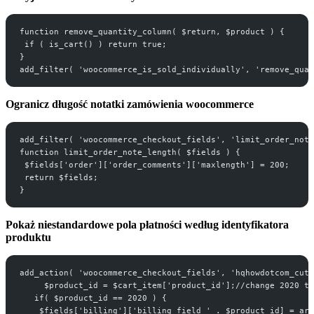
function remove_quantity_column( $return, $product ) {
 if ( is_cart() ) return true;
}
add_filter( 'woocommerce_is_sold_individually', 'remove_quan
Ogranicz długość notatki zamówienia woocommerce
add_filter( 'woocommerce_checkout_fields', 'limit_order_note
function limit_order_note_length( $fields ) {
 $fields['order']['order_comments']['maxlength'] = 200;
 return $fields;
}
Pokaż niestandardowe pola płatności według identyfikatora
produktu
add_action( 'woocommerce_checkout_fields', 'hqhowdotcom_cuto
     $product_id = $cart_item['product_id'];//change 2020 to
   if( $product_id == 2020 ) {
    $fields['billing']['billing_field_' . $product_id] = arr