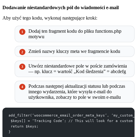
Dodawanie niestandardowych pól do wiadomości e-mail
Aby użyć tego kodu, wykonaj następujące kroki:
Dodaj ten fragment kodu do pliku functions.php
motywu
Zmień nazwy kluczy meta we fragmencie kodu
Utwórz niestandardowe pole w poście zamówienia
— np. klucz = wartość „Kod śledzenia” = abcdefg
Podczas następnej aktualizacji statusu lub podczas
innego wydarzenia, które wysyła e-mail do
użytkownika, zobaczy to pole w swoim e-mailu
add_filter(‘woocommerce_email_order_meta_keys’, ‘my_custom_o
 $keys[] = ‘Tracking Code’; // This will look for a custom f
 return $keys;
}