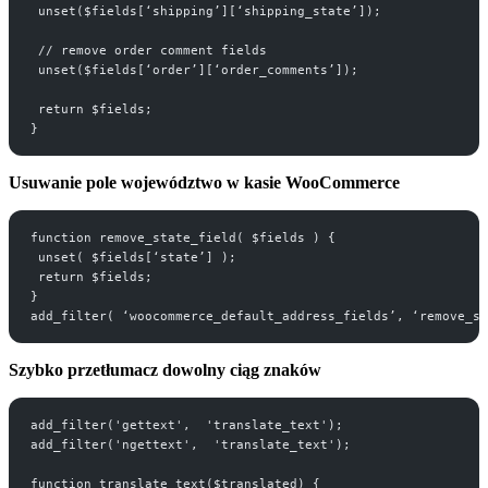
 unset($fields[‘shipping’][‘shipping_state’]);
 // remove order comment fields
 unset($fields[‘order’][‘order_comments’]);
 return $fields;
}
Usuwanie pole województwo w kasie WooCommerce
function remove_state_field( $fields ) {
 unset( $fields[‘state’] );
 return $fields;
}
add_filter( ‘woocommerce_default_address_fields’, ‘remove_st
Szybko przetłumacz dowolny ciąg znaków
add_filter('gettext',  'translate_text');
add_filter('ngettext',  'translate_text');
function translate_text($translated) {