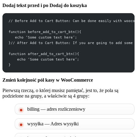
Dodaj tekst przed i po Dodaj do koszyka
// Before Add to Cart Button: Can be done easily with woocom
function before_add_to_cart_btn(){
   echo ‘Some custom text here’;
}// After Add to Cart Button: If you are going to add some c
function after_add_to_cart_btn(){
    echo ‘Some custom text here’;
}
Zmień kolejność pól kasy w WooCommerce
Pierwszą rzeczą, o której musisz pamiętać, jest to, że pola są
podzielone na grupy, a właściwie są 4 grupy:
billing — adres rozliczeniowy
wysyłka — Adres wysyłki