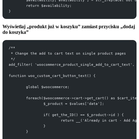
	$availability['availability'] = str_ireplace('Out o
	return $availability;
}
Wyświetlaj „produkt już w koszyku” zamiast przycisku „dodaj
do koszyka”
/**
 * Change the add to cart text on single product pages
 */
add_filter( 'woocommerce_product_single_add_to_cart_text', '
function woo_custom_cart_button_text() {
	global $woocommerce;
	foreach($woocommerce->cart->get_cart() as $cart_ite
		$_product = $values['data'];
		if( get_the_ID() == $_product->id ) {
			return __('Already in cart - Add A
		}
	}