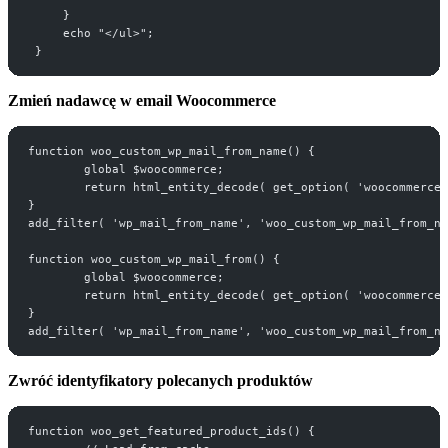
     }
     echo "</ul>";
 }
Zmień nadawcę w email Woocommerce
function woo_custom_wp_mail_from_name() {
        global $woocommerce;
        return html_entity_decode( get_option( 'woocommerce_
}
add_filter( 'wp_mail_from_name', 'woo_custom_wp_mail_from_na
function woo_custom_wp_mail_from() {
        global $woocommerce;
        return html_entity_decode( get_option( 'woocommerce_
}
add_filter( 'wp_mail_from_name', 'woo_custom_wp_mail_from_na
Zwróć identyfikatory polecanych produktów
function woo_get_featured_product_ids() {