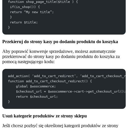
function shop_page_title($title ) {
 if(is_shop()) {
 return “My new title”;
 }
 return $title;
}
Przekieruj do strony kasy po dodaniu produktu do koszyka
Aby poprawić konwersje sprzedażowe, możesz automatycznie
przekierować do strony kasy po dodaniu produktu do koszyka za
pomocą następującego kodu:
add_action( ‘add_to_cart_redirect’, ‘add_to_cart_checkout_re
function add_to_cart_checkout_redirect() {
    global $woocommerce;
    $checkout_url = $woocommerce->cart->get_checkout_url();
    return $checkout_url;
}
Usuń kategorie produktów ze strony sklepu
Jeśli chcesz pozbyć się określonej kategorii produktów ze strony