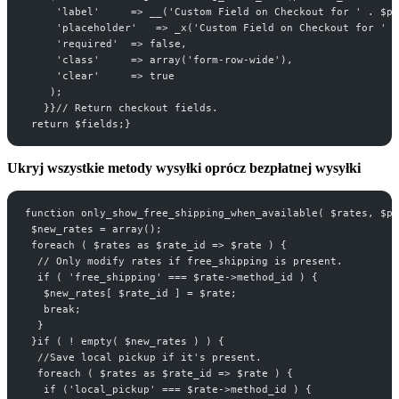
     'label'     => __('Custom Field on Checkout for ' . $pr
     'placeholder'   => _x('Custom Field on Checkout for ' 
     'required'  => false,
     'class'     => array('form-row-wide'),
     'clear'     => true
    );
   }}// Return checkout fields.
 return $fields;}
Ukryj wszystkie metody wysyłki oprócz bezpłatnej wysyłki
function only_show_free_shipping_when_available( $rates, $pa
 $new_rates = array();
 foreach ( $rates as $rate_id => $rate ) {
  // Only modify rates if free_shipping is present.
  if ( 'free_shipping' === $rate->method_id ) {
   $new_rates[ $rate_id ] = $rate;
   break;
  }
 }if ( ! empty( $new_rates ) ) {
  //Save local pickup if it's present.
  foreach ( $rates as $rate_id => $rate ) {
   if ('local_pickup' === $rate->method_id ) {