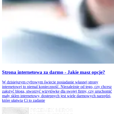
Strona internetowa za darmo - Jakie masz opcje?
W dzisiejszym cyfrowym świecie posiadanie własnej strony
internetowej to niemal konieczność. Niezależnie od tego, czy chcesz
założyć bloga, stworzyć wizytówkę dla swojej firmy, czy uruchomić
mały sklep internetowy, dostępnych jest wiele darmowych narzędzi,
które ułatwią Ci to zadanie