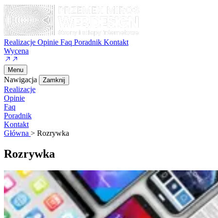
Realizacje
Opinie
Faq
Poradnik
Kontakt
Wycena
Menu
Nawigacja
Zamknij
Realizacje
Opinie
Faq
Poradnik
Kontakt
Główna
>
Rozrywka
Rozrywka